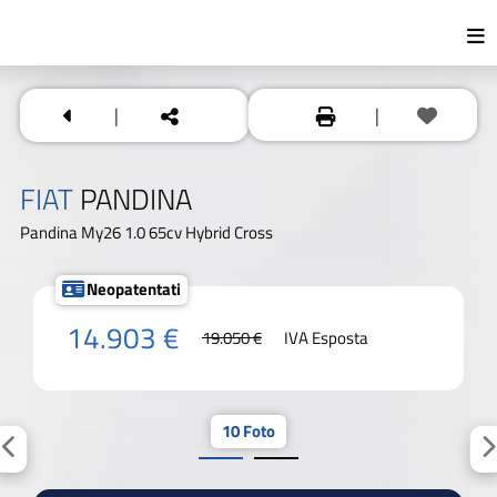
|
|
FIAT
PANDINA
Pandina My26 1.0 65cv Hybrid Cross
Neopatentati
14.903 €
19.050 €
IVA Esposta
10 Foto