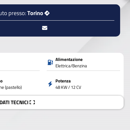
uto presso:
Torino
Alimentazione
Elettrica/Benzina
no
Potenza
e (pastello)
48 KW / 12 CV
 DATI
TECNICI