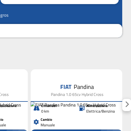
ngros
FIAT
Pandina
Cross
Pandina 1.0 65cv Hybrid Cross
ricolazione
Chilometri
Alimentazione
0 km
Elettrica/Benzina
io
Cambio
ale
Manuale