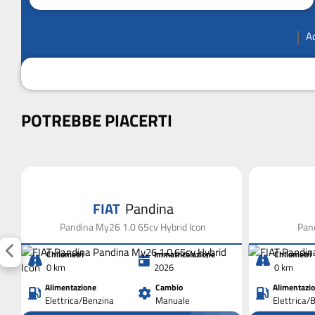
A
POTREBBE PIACERTI
FIAT
Pandina
Pandina My26 1.0 65cv Hybrid Icon
Pand
Chilometri
Immatricolazione
Chilometri
0 km
2026
0 km
Alimentazione
Cambio
Alimentazi
Elettrica/Benzina
Manuale
Elettrica/