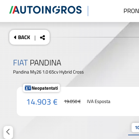
PRON
BACK
|
FIAT
PANDINA
Pandina My26 1.0 65cv Hybrid Cross
Neopatentati
14.903 €
19.050 €
IVA Esposta
10