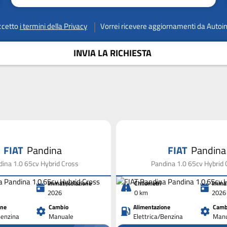
ccetto
i termini della Privacy
Vorrei ricevere aggiornamenti da Autoi
INVIA LA RICHIESTA
FIAT
Pandina
FIAT
Pandina
ina 1.0 65cv Hybrid Cross
Pandina 1.0 65cv Hybrid 
Immatricolazione
Chilometri
Immat
2026
0 km
2026
one
Cambio
Alimentazione
Camb
Benzina
Manuale
Elettrica/Benzina
Manu