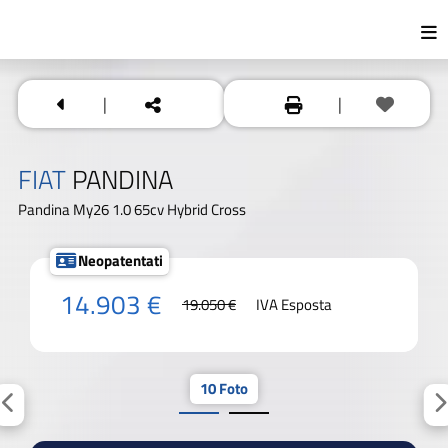
|
|
FIAT
PANDINA
Pandina My26 1.0 65cv Hybrid Cross
Neopatentati
14.903 €
19.050 €
IVA Esposta
10 Foto