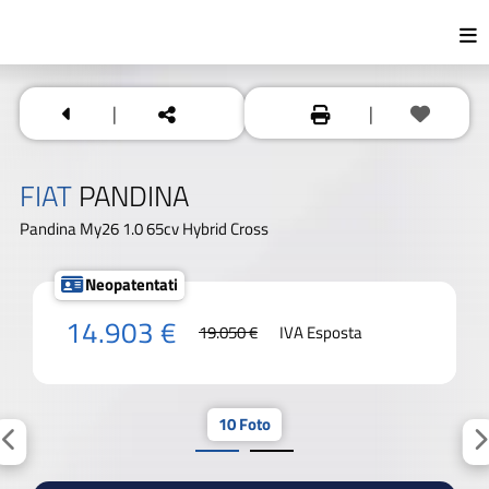
|
|
FIAT
PANDINA
Pandina My26 1.0 65cv Hybrid Cross
Neopatentati
14.903 €
19.050 €
IVA Esposta
10 Foto