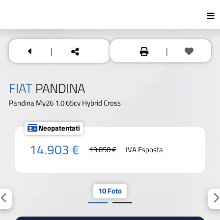
|
|
FIAT
PANDINA
Pandina My26 1.0 65cv Hybrid Cross
Neopatentati
14.903 €
19.050 €
IVA Esposta
10 Foto