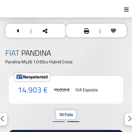
|
|
FIAT
PANDINA
Pandina My26 1.0 65cv Hybrid Cross
Neopatentati
14.903 €
19.050 €
IVA Esposta
10 Foto