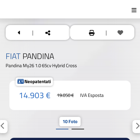
|
|
FIAT
PANDINA
Pandina My26 1.0 65cv Hybrid Cross
Neopatentati
14.903 €
19.050 €
IVA Esposta
10 Foto