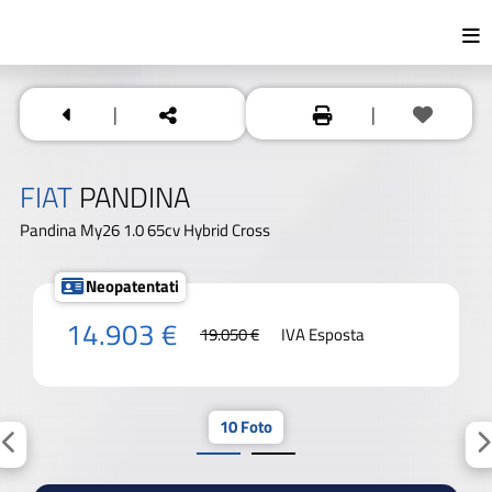
|
|
FIAT
PANDINA
Pandina My26 1.0 65cv Hybrid Cross
Neopatentati
14.903 €
19.050 €
IVA Esposta
10 Foto