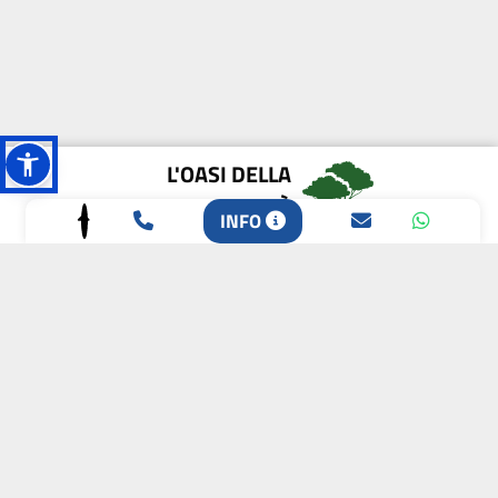
L'OASI DELLA
BIODIVERSITÀ
INFO
CAMPIONE DELLA
CRESCITA 2024