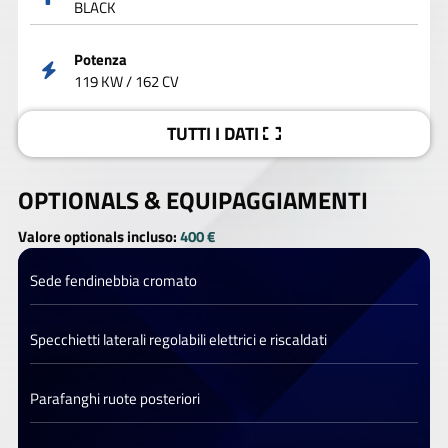
BLACK
Potenza
119 KW / 162 CV
TUTTI I DATI
OPTIONALS &
EQUIPAGGIAMENTI
Valore optionals incluso:
400 €
Sede fendinebbia cromato
Specchietti laterali regolabili elettrici e riscaldati
Parafanghi ruote posteriori