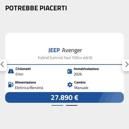
POTREBBE PIACERTI
JEEP
Avenger
hybrid Summit fwd 100cv edct6
Chilometri
Immatricolazione
0 km
2026
Alimentazione
Cambio
Elettrica/Benzina
Manuale
27.890 €