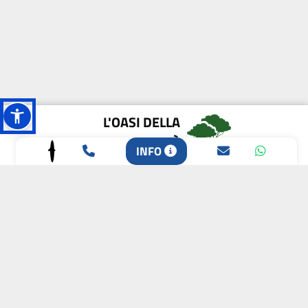
L'OASI DELLA
BIODIVERSITÀ
INFO
CAMPIONE DELLA
CRESCITA 2024