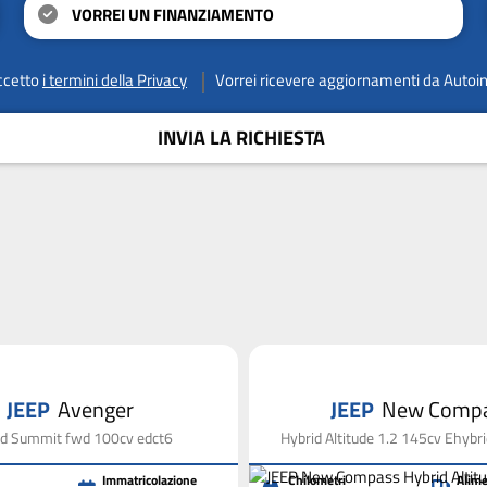
VORREI UN FINANZIAMENTO
ccetto
i termini della Privacy
Vorrei ricevere aggiornamenti da Autoi
INVIA LA RICHIESTA
JEEP
Avenger
JEEP
New Comp
id Summit fwd 100cv edct6
Hybrid Altitude 1.2 145cv Ehybr
Immatricolazione
Chilometri
Alime