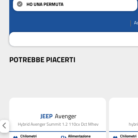
HO UNA PERMUTA
A
POTREBBE PIACERTI
JEEP
Avenger
Hybrid Avenger Summit 1.2 110cv Dct Mhev
hybr
Chilometri
Alimentazione
Chilometri