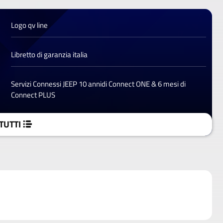
Logo qv line
Libretto di garanzia italia
Servizi Connessi JEEP 10 annidi Connect ONE & 6 mesi di
Connect PLUS
TUTTI