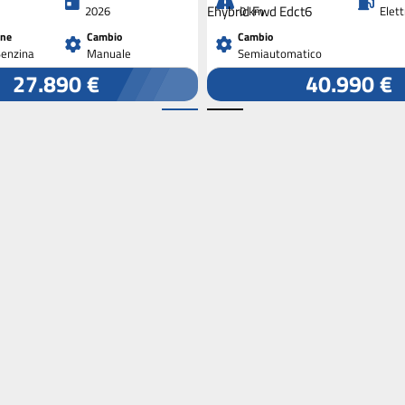
2026
0 km
Elet
one
Cambio
Cambio
Benzina
Manuale
Semiautomatico
27.890 €
40.990 €