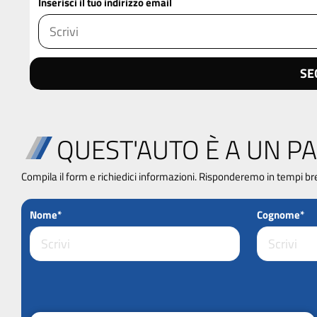
Inserisci il tuo indirizzo email
SE
QUEST'AUTO È A UN PA
Compila il form e richiedici informazioni. Risponderemo in tempi br
Nome*
Cognome*