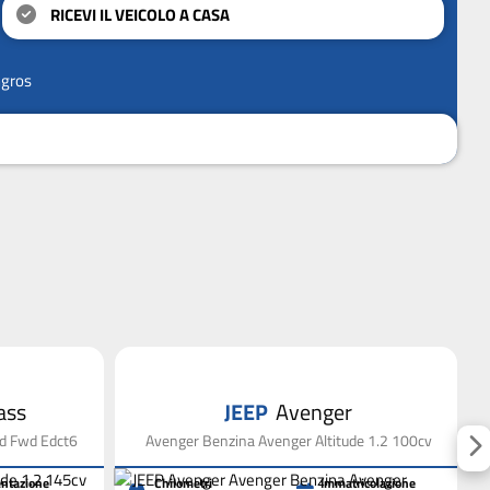
RICEVI IL VEICOLO A CASA
ngros
ass
JEEP
Avenger
id Fwd Edct6
Avenger Benzina Avenger Altitude 1.2 100cv
ntazione
Chilometri
Immatricolazione