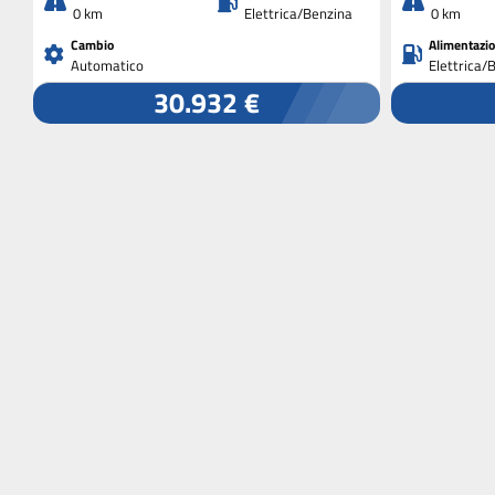
0 km
Elettrica/Benzina
0 km
Cambio
Alimentazi
Automatico
Elettrica/
30.932 €