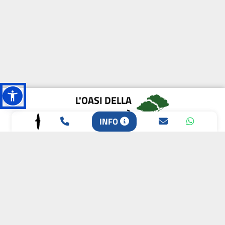
L'OASI DELLA
BIODIVERSITÀ
INFO
CAMPIONE DELLA
CRESCITA 2024