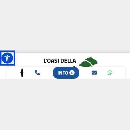
L'OASI DELLA
BIODIVERSITÀ
INFO
CAMPIONE DELLA
CRESCITA 2024