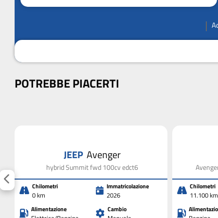
A
POTREBBE PIACERTI
JEEP
Avenger
v
hybrid Summit fwd 100cv edct6
Avenger
Chilometri
Immatricolazione
Chilometri
0 km
2026
11.100 km
Alimentazione
Cambio
Alimentazi
Elettrica/Benzina
Manuale
Benzina