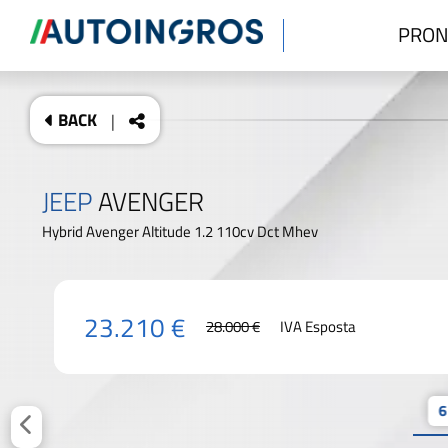
PRON
BACK
|
JEEP
AVENGER
Hybrid Avenger Altitude 1.2 110cv Dct Mhev
23.210 €
28.000 €
IVA Esposta
6