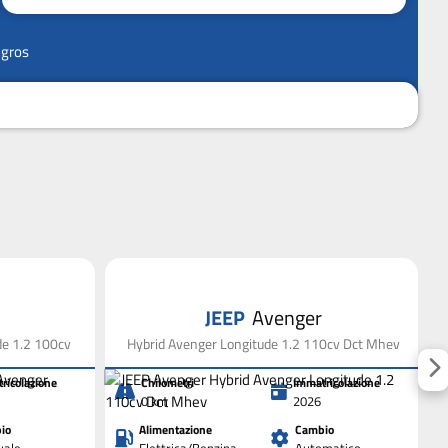
ngros
JEEP
Avenger
de 1.2 100cv
Hybrid Avenger Longitude 1.2 110cv Dct Mhev
ricolazione
Chilometri
Immatricolazione
0 km
2026
io
Alimentazione
Cambio
ale
Elettrica/Benzina
Automatico