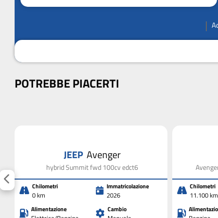
A
POTREBBE PIACERTI
JEEP
Avenger
v
hybrid Summit fwd 100cv edct6
Avenger
Chilometri
Immatricolazione
Chilometri
0 km
2026
11.100 km
Alimentazione
Cambio
Alimentazi
Elettrica/Benzina
Manuale
Benzina