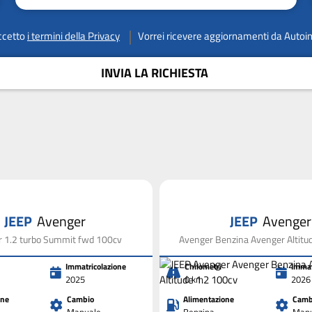
ccetto
i termini della Privacy
Vorrei ricevere aggiornamenti da Autoi
INVIA LA RICHIESTA
JEEP
Avenger
JEEP
Avenger
 1.2 turbo Summit fwd 100cv
Avenger Benzina Avenger Altitu
Immatricolazione
Chilometri
Immat
2025
0 km
2026
one
Cambio
Alimentazione
Camb
Manuale
Benzina
Manu