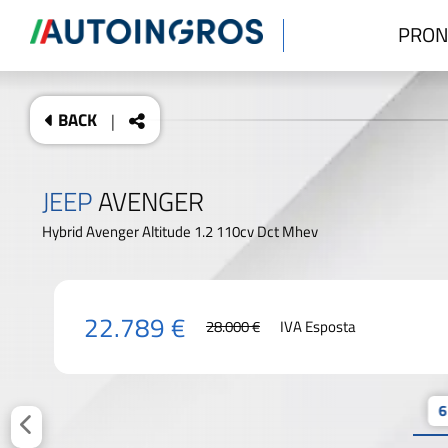
PRON
BACK
|
JEEP
AVENGER
Hybrid Avenger Altitude 1.2 110cv Dct Mhev
22.789 €
28.000 €
IVA Esposta
6