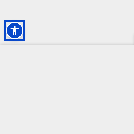
CAMPIONE DELLA CRESCITA 2024
Per i prodotti assicurativi, ferma restando la possibilità di rivolgersi 
- inoltrare reclamo per iscritto all’intermediario all’indirizzo
servizio
- presentare ricorso all’Arbitro Assicurativo, qualora non dovesse rit