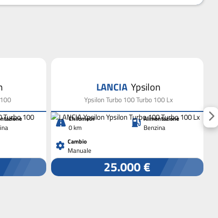
n
LANCIA
Ypsilon
 100
Ypsilon Turbo 100 Turbo 100 Lx
ntazione
Chilometri
Alimentazione
ina
0 km
Benzina
Cambio
Manuale
25.000 €