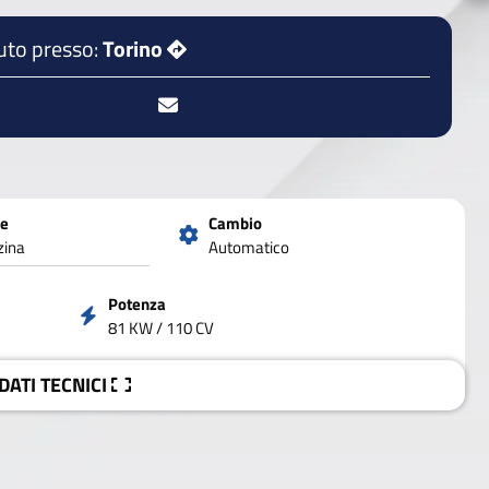
uto presso:
Torino
ne
Cambio
zina
Automatico
Potenza
81 KW / 110 CV
 DATI
TECNICI