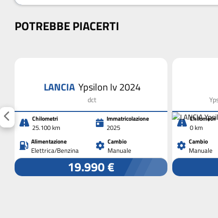
POTREBBE PIACERTI
LANCIA
Ypsilon Iv 2024
dct
Yp
Chilometri
Immatricolazione
Chilometri
25.100 km
2025
0 km
Alimentazione
Cambio
Cambio
Elettrica/Benzina
Manuale
Manuale
19.990 €