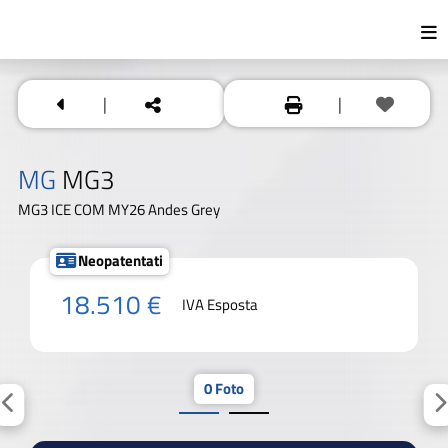
|
|
MG
MG3
MG3 ICE COM MY26 Andes Grey
Neopatentati
18.510 €
IVA Esposta
0 Foto