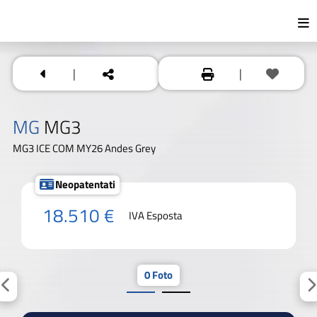
|
|
MG
MG3
MG3 ICE COM MY26 Andes Grey
Neopatentati
18.510 €
IVA Esposta
0 Foto