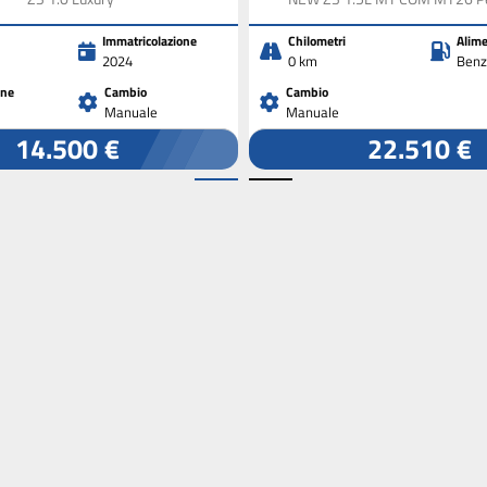
Immatricolazione
Chilometri
Alime
2024
0 km
Benz
one
Cambio
Cambio
Manuale
Manuale
14.500 €
22.510 €