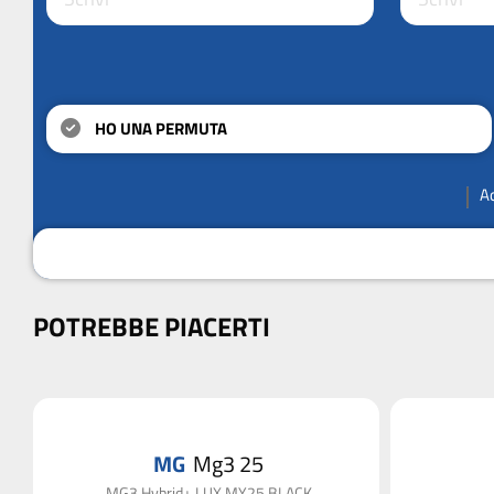
HO UNA PERMUTA
A
POTREBBE PIACERTI
MG
Mg3 25
MG3 Hybrid+ LUX MY25 BLACK