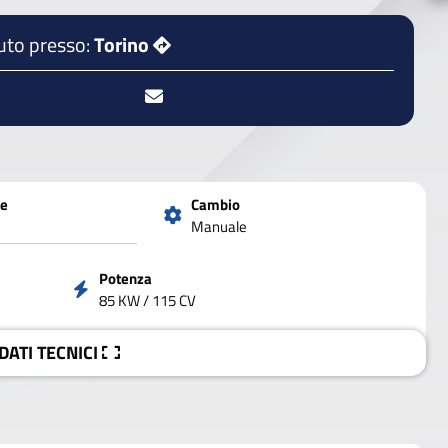
uto presso:
Torino
ne
Cambio
Manuale
Potenza
85 KW / 115 CV
 DATI
TECNICI