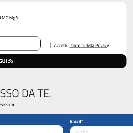
 di MG Mg3
Accetto
i termini della Privacy
GUI
SSO DA TE.
evissimi
Email*