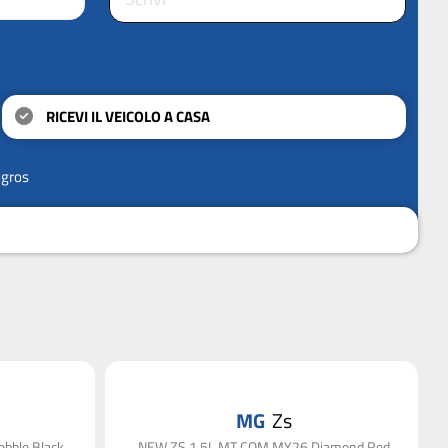
RICEVI IL VEICOLO A CASA
ngros
MG
Zs
bble Black
NEW ZS 1.5L MT COM MY26 Diamond Red