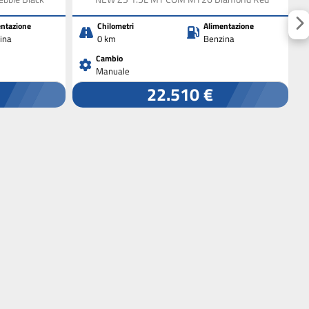
ntazione
Chilometri
Alimentazione
ina
0 km
Benzina
Cambio
Manuale
22.510 €