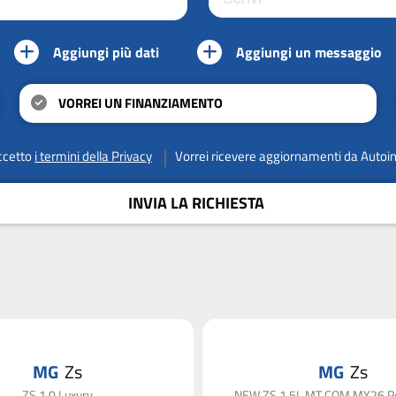
Aggiungi più dati
Aggiungi un messaggio
VORREI UN FINANZIAMENTO
ccetto
i termini della Privacy
Vorrei ricevere aggiornamenti da Autoi
INVIA LA RICHIESTA
MG
Zs
MG
Zs
ZS 1.0 Luxury
NEW ZS 1.5L MT COM MY26 Pe