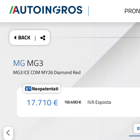
PRON
BACK
|
MG
MG3
MG3 ICE COM MY26 Diamond Red
Neopatentati
17.710 €
18.490 €
IVA Esposta
0