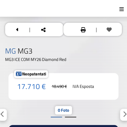
|
|
MG
MG3
MG3 ICE COM MY26 Diamond Red
Neopatentati
17.710 €
18.490 €
IVA Esposta
0 Foto