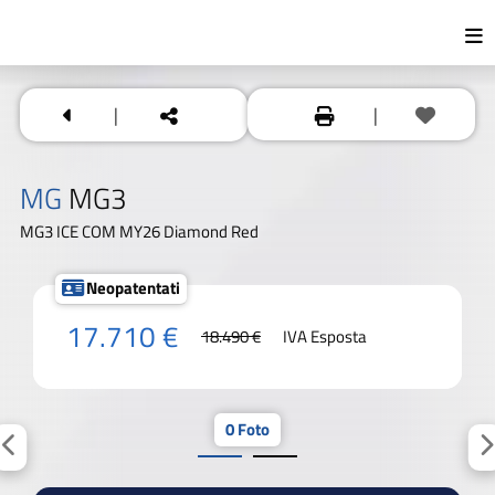
|
|
MG
MG3
MG3 ICE COM MY26 Diamond Red
Neopatentati
17.710 €
18.490 €
IVA Esposta
0 Foto