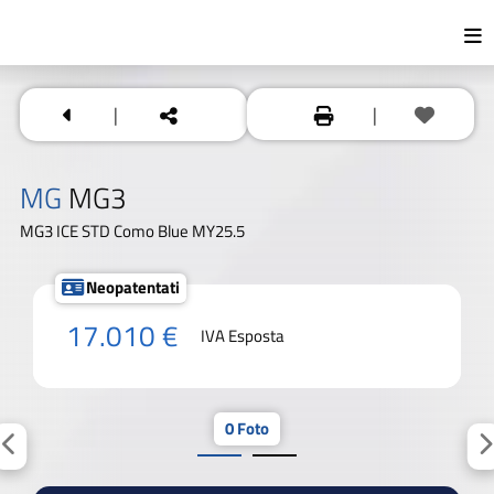
|
|
MG
MG3
MG3 ICE STD Como Blue MY25.5
Neopatentati
17.010 €
IVA Esposta
0 Foto