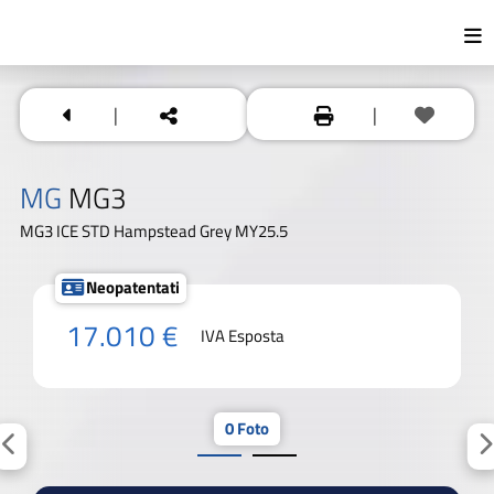
|
|
MG
MG3
MG3 ICE STD Hampstead Grey MY25.5
Neopatentati
17.010 €
IVA Esposta
0 Foto