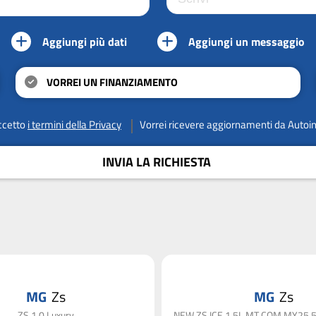
Aggiungi più dati
Aggiungi un messaggio
VORREI UN FINANZIAMENTO
ccetto
i termini della Privacy
Vorrei ricevere aggiornamenti da Autoi
INVIA LA RICHIESTA
MG
Zs
MG
Zs
ZS 1.0 Luxury
NEW ZS ICE 1.5L MT COM MY25.5 