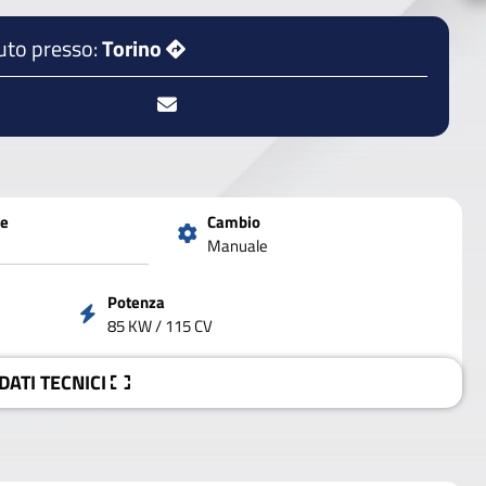
uto presso:
Torino
ne
Cambio
Manuale
Potenza
85 KW / 115 CV
 DATI
TECNICI