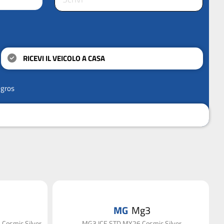
RICEVI IL VEICOLO A CASA
ngros
MG
Mg3
Cosmic Silver
MG3 ICE STD MY26 Cosmic Silver