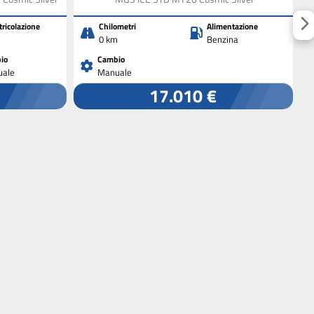
ricolazione
Chilometri
Alimentazione
0 km
Benzina
io
Cambio
ale
Manuale
17.010 €