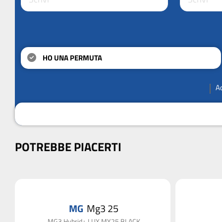
HO UNA PERMUTA
A
POTREBBE PIACERTI
MG
Mg3 25
MG3 Hybrid+ LUX MY25 BLACK