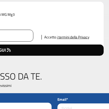
 di MG Mg3
Accetto
i termini della Privacy
GUI
SSO DA TE.
evissimi
Email*