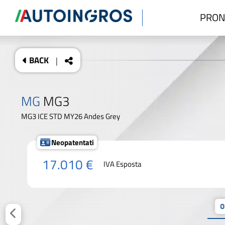
PRON
BACK
|
MG
MG3
MG3 ICE STD MY26 Andes Grey
Neopatentati
17.010 €
IVA Esposta
0