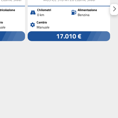
ricolazione
Chilometri
Alimentazione
0 km
Benzina
io
Cambio
ale
Manuale
17.010 €