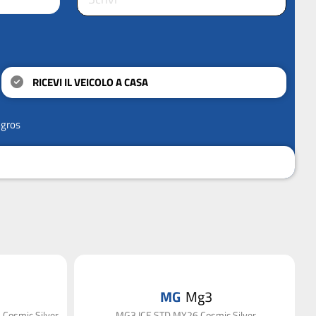
RICEVI IL VEICOLO A CASA
ngros
MG
Mg3
Cosmic Silver
MG3 ICE STD MY26 Cosmic Silver