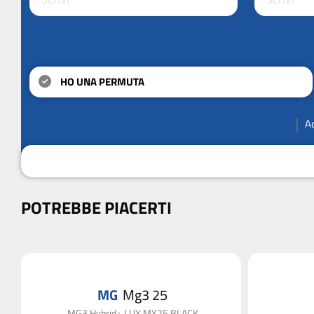
HO UNA PERMUTA
A
POTREBBE PIACERTI
MG
Mg3 25
MG3 Hybrid+ LUX MY25 BLACK