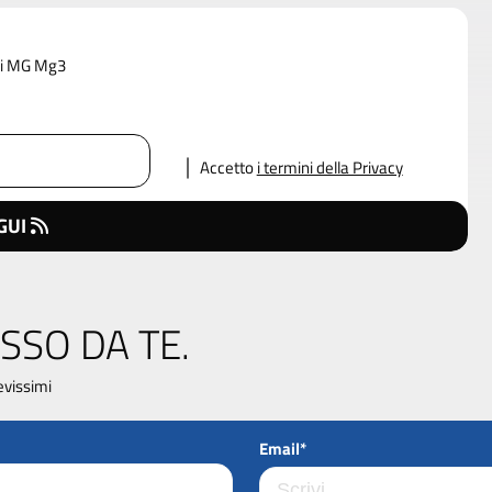
 di MG Mg3
Accetto
i termini della Privacy
GUI
SSO DA TE.
evissimi
Email*