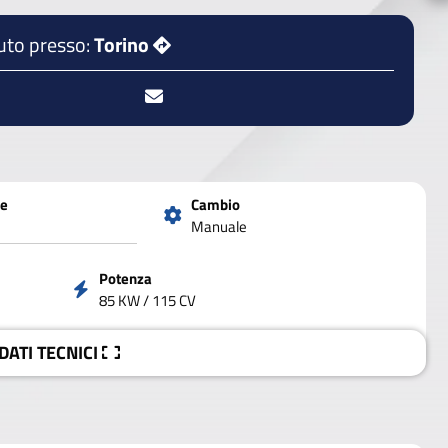
uto presso:
Torino
ne
Cambio
Manuale
Potenza
85 KW / 115 CV
 DATI
TECNICI