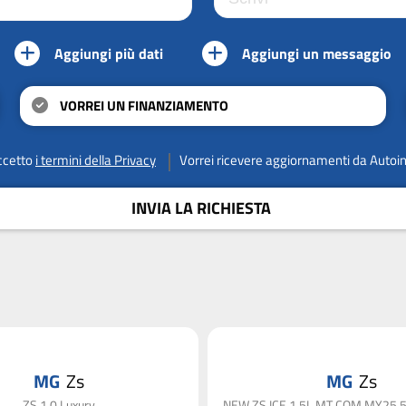
Aggiungi più dati
Aggiungi un messaggio
VORREI UN FINANZIAMENTO
ccetto
i termini della Privacy
Vorrei ricevere aggiornamenti da Autoi
INVIA LA RICHIESTA
MG
Zs
MG
Zs
ZS 1.0 Luxury
NEW ZS ICE 1.5L MT COM MY25.5 