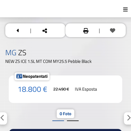
|
|
MG
ZS
NEW ZS ICE 1.5L MT COM MY25.5 Pebble Black
Neopatentati
18.800 €
22.490 €
IVA Esposta
0 Foto