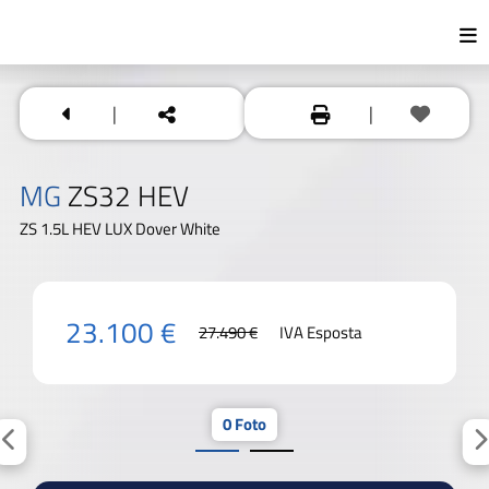
|
|
MG
ZS32 HEV
ZS 1.5L HEV LUX Dover White
23.100 €
27.490 €
IVA Esposta
0 Foto