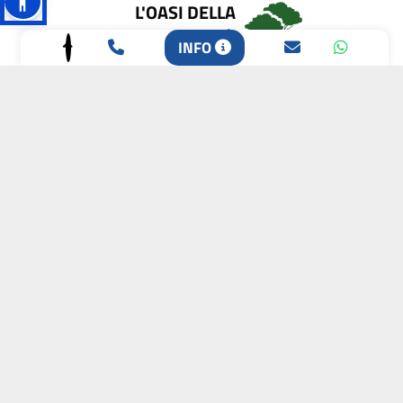
L'OASI DELLA
BIODIVERSITÀ
INFO
CAMPIONE DELLA
CRESCITA 2024