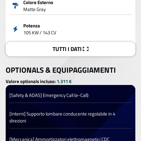
Colore Esterno
Matte Gray
Potenza
105 KW / 143 CV
TUTTI I DATI
OPTIONALS &
EQUIPAGGIAMENTI
Valore optionals incluso:
1.311 €
[Safety & ADAS] Emergency Call (e-Call)
[Interni] Supporto lombare conducente regolabile in 4
direzioni
[Meccanica] Ammortizzatori elettromagnetici CDC