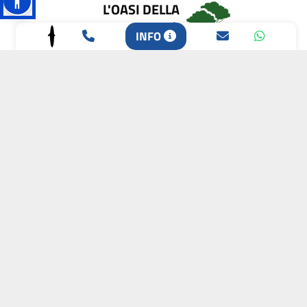
L'OASI DELLA
BIODIVERSITÀ
INFO
CAMPIONE DELLA
CRESCITA 2024