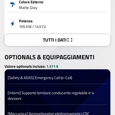
Colore Esterno
Matte Gray
Potenza
105 KW / 143 CV
TUTTI I DATI
OPTIONALS &
EQUIPAGGIAMENTI
Valore optionals incluso:
1.311 €
[Safety & ADAS] Emergency Call (e-Call)
[Interni] Supporto lombare conducente regolabile in 4
direzioni
[Meccanica] Ammortizzatori elettromagnetici CDC