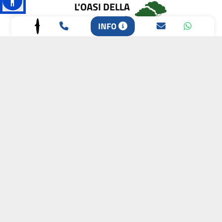
L'OASI DELLA
BIODIVERSITÀ
INFO
CAMPIONE DELLA
CRESCITA 2024