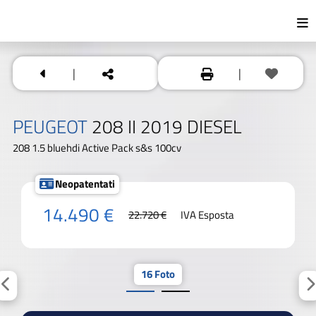
|
|
PEUGEOT
208 II 2019 DIESEL
208 1.5 bluehdi Active Pack s&s 100cv
Neopatentati
14.490 €
22.720 €
IVA Esposta
16 Foto