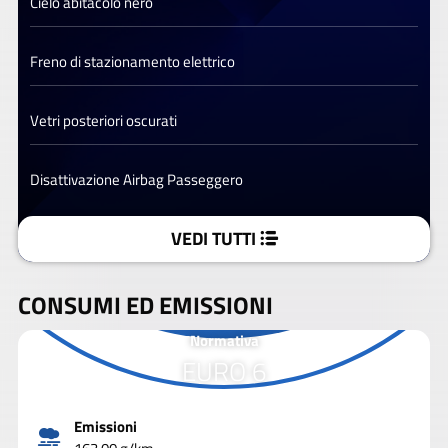
Cielo abitacolo nero
Freno di stazionamento elettrico
Vetri posteriori oscurati
Disattivazione Airbag Passeggero
VEDI TUTTI
CONSUMI ED EMISSIONI
Normativa
EURO 6
Emissioni