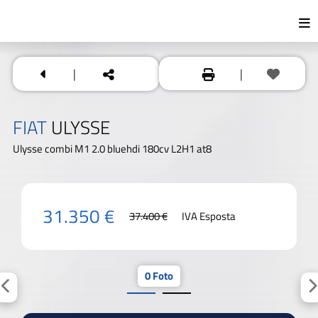
|
|
FIAT
ULYSSE
Ulysse combi M1 2.0 bluehdi 180cv L2H1 at8
31.350 €
37.400 €
IVA Esposta
0 Foto