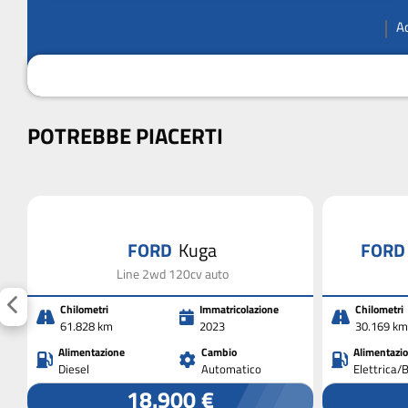
A
POTREBBE PIACERTI
FORD
Kuga
FOR
Line 2wd 120cv auto
Chilometri
Immatricolazione
Chilometri
61.828 km
2023
30.169 km
Alimentazione
Cambio
Alimentazi
Diesel
Automatico
Elettrica/
18.900 €