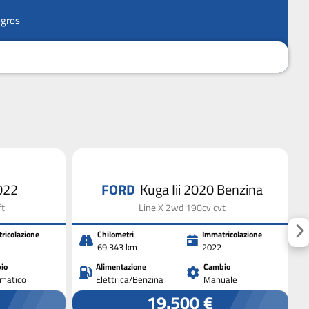
ngros
022
FORD
Kuga Iii 2020 Benzina
ft
Line X 2wd 190cv cvt
ricolazione
Chilometri
Immatricolazione
69.343 km
2022
io
Alimentazione
Cambio
matico
Elettrica/Benzina
Manuale
19.500 €