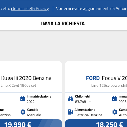
ccetto
i termini della Privacy
Vorrei ricevere aggiornamenti da Autoi
INVIA LA RICHIESTA
D
Kuga Iii 2020 Benzina
FORD
Focus V 2
Line X 2wd 190cv cvt
Line 125cv powershi
Immatricolazione
Chilometri
Immat
2022
83.748 km
2023
one
Cambio
Alimentazione
Camb
Benzina
Manuale
Elettrica/Benzina
Auto
19.990 €
18.250 €