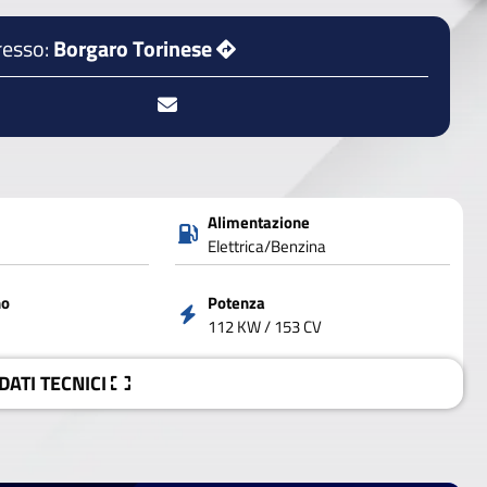
resso:
Borgaro Torinese
Alimentazione
Elettrica/Benzina
no
Potenza
112 KW / 153 CV
 DATI
TECNICI