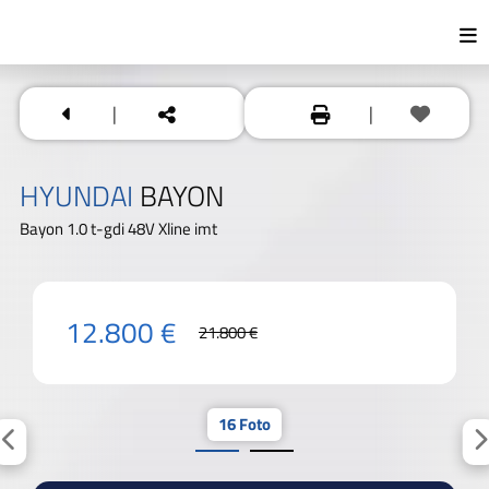
|
|
HYUNDAI
BAYON
Bayon 1.0 t-gdi 48V Xline imt
12.800 €
21.800 €
16 Foto