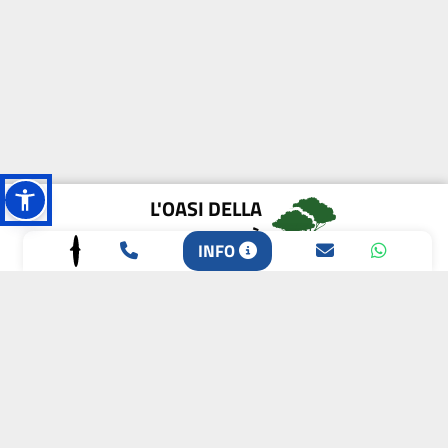
L'OASI DELLA
BIODIVERSITÀ
INFO
CAMPIONE DELLA
CRESCITA 2024