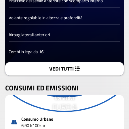
Bracciolo del sedile anteriore con scomparto interno
Volante regolabile in altezza e profondità
Airbag laterali anteriori
Cerchi in lega da 16''
VEDI TUTTI
CONSUMI ED EMISSIONI
Normativa
EURO 6
Consumo Urbano
6,90 l/100km