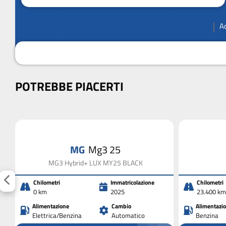
A
POTREBBE PIACERTI
MG
Mg3 25
MG3 Hybrid+ LUX MY25 BLACK
Chilometri
Immatricolazione
Chilometri
0 km
2025
23.400 km
Alimentazione
Cambio
Alimentazi
Elettrica/Benzina
Automatico
Benzina