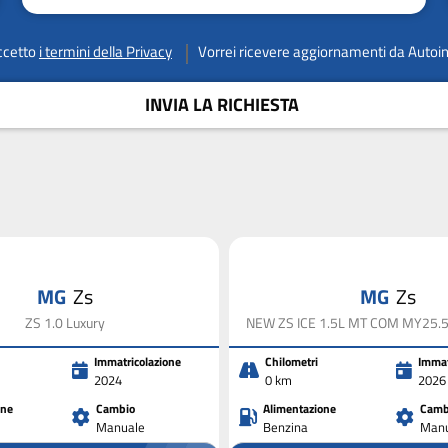
ccetto
i termini della Privacy
Vorrei ricevere aggiornamenti da Autoi
INVIA LA RICHIESTA
MG
Zs
MG
Zs
ZS 1.0 Luxury
NEW ZS ICE 1.5L MT COM MY25.5 
Immatricolazione
Chilometri
Immat
2024
0 km
2026
one
Cambio
Alimentazione
Camb
Manuale
Benzina
Manu