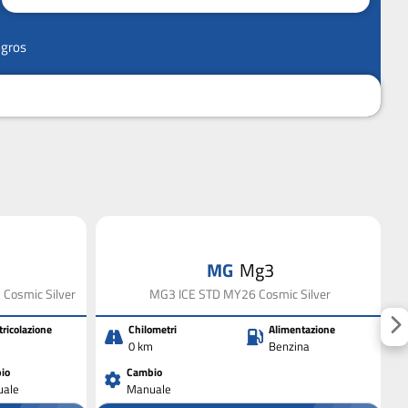
ngros
MG
Mg3
Cosmic Silver
MG3 ICE STD MY26 Cosmic Silver
ricolazione
Chilometri
Alimentazione
0 km
Benzina
io
Cambio
ale
Manuale