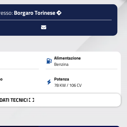
resso:
Borgaro Torinese
Alimentazione
Benzina
no
Potenza
78 KW / 106 CV
 DATI
TECNICI