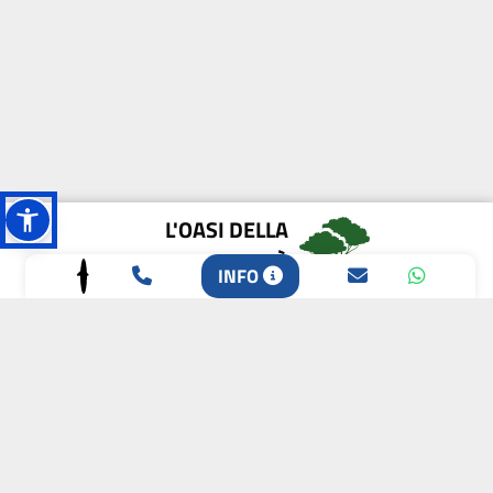
L'OASI DELLA
BIODIVERSITÀ
INFO
CAMPIONE DELLA
CRESCITA 2024