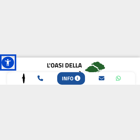
L'OASI DELLA
BIODIVERSITÀ
INFO
CAMPIONE DELLA
CRESCITA 2024