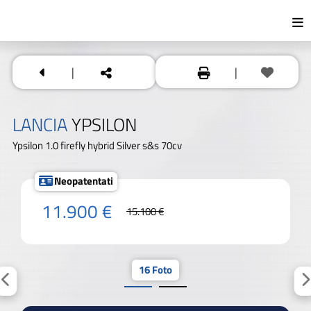
|
|
LANCIA
YPSILON
Ypsilon 1.0 firefly hybrid Silver s&s 70cv
Neopatentati
11.900 €
15.100 €
16 Foto