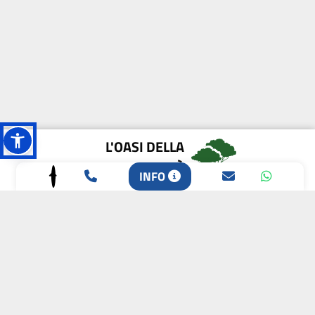
L'OASI DELLA
BIODIVERSITÀ
INFO
CAMPIONE DELLA
CRESCITA 2024