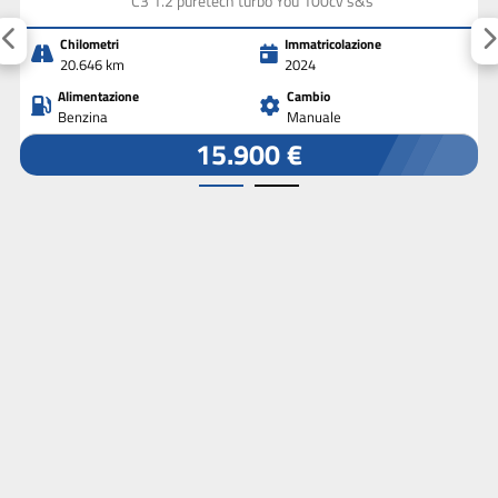
C3 1.2 puretech turbo You 100cv s&s
Chilometri
Immatricolazione
20.646 km
2024
Alimentazione
Cambio
Benzina
Manuale
15.900 €