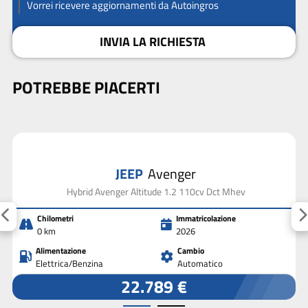
Vorrei ricevere aggiornamenti da Autoingros
INVIA LA RICHIESTA
POTREBBE PIACERTI
JEEP
Avenger
Hybrid Avenger Altitude 1.2 110cv Dct Mhev
Chilometri
Immatricolazione
0 km
2026
Alimentazione
Cambio
Elettrica/Benzina
Automatico
22.789 €