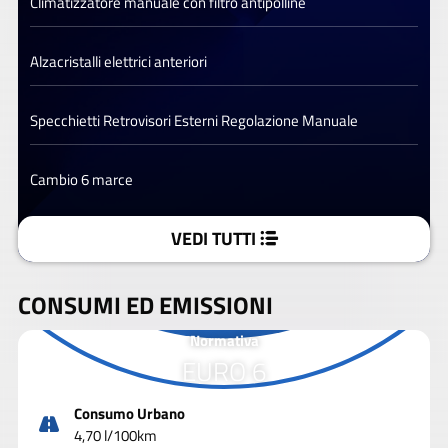
Climatizzatore manuale con filtro antipolline
Alzacristalli elettrici anteriori
Specchietti Retrovisori Esterni Regolazione Manuale
Cambio 6 marce
VEDI TUTTI
CONSUMI ED EMISSIONI
Normativa
EURO 6
Consumo Urbano
4,70 l/100km