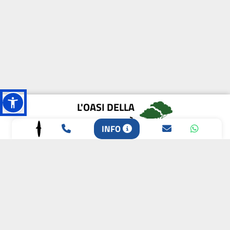
L'OASI DELLA
BIODIVERSITÀ
INFO
CAMPIONE DELLA
CRESCITA 2024