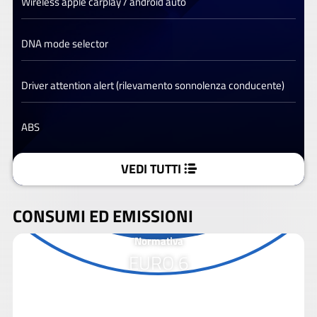
Wireless apple carplay / android auto
DNA mode selector
Driver attention alert (rilevamento sonnolenza conducente)
ABS
VEDI TUTTI
CONSUMI ED EMISSIONI
Normativa
EURO 6