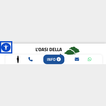
L'OASI DELLA
BIODIVERSITÀ
INFO
CAMPIONE DELLA
CRESCITA 2024