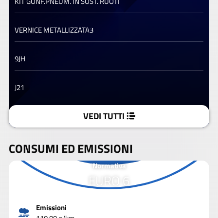
KIT GONF.PNEUM. IN SOST. RUOTI
VERNICE METALLIZZATA3
9JH
J21
VEDI TUTTI
CONSUMI ED EMISSIONI
Normativa
EURO 6
Emissioni