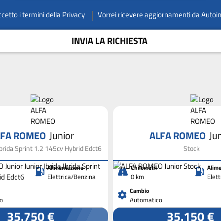
ccetto
i termini della Privacy
Vorrei ricevere aggiornamenti da Autoi
INVIA LA RICHIESTA
LFA ROMEO
Junior
ALFA ROMEO
Ju
 Ibrida Sprint 1.2 145cv Hybrid Edct6
Stock
Alimentazione
Chilometri
Alime
Elettrica/Benzina
0 km
Elet
Cambio
o
Automatico
35.750 €
35.150 €