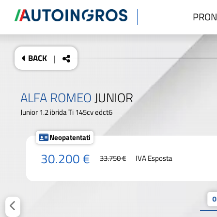
PRON
BACK
|
ALFA ROMEO
JUNIOR
Junior 1.2 ibrida Ti 145cv edct6
Neopatentati
30.200 €
33.750 €
IVA Esposta
0