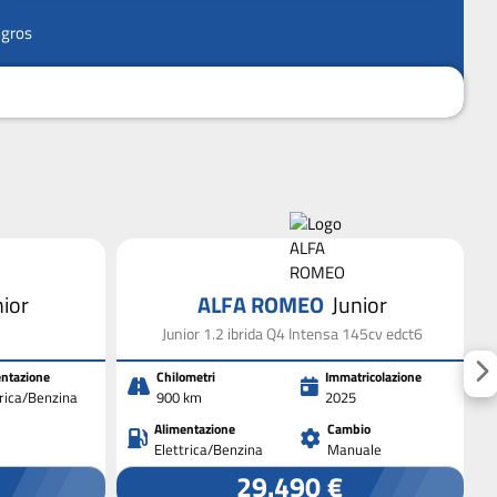
ngros
nior
ALFA ROMEO
Junior
Junior 1.2 ibrida Q4 Intensa 145cv edct6
ntazione
Chilometri
Immatricolazione
trica/Benzina
900 km
2025
Alimentazione
Cambio
Elettrica/Benzina
Manuale
29.490 €