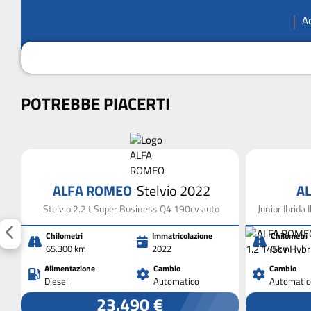
A
POTREBBE PIACERTI
ALFA ROMEO
Stelvio 2022
A
Stelvio 2.2 t Super Business Q4 190cv auto
Junior Ibrida
Chilometri
Immatricolazione
Chilometri
65.300 km
2022
0 km
Alimentazione
Cambio
Cambio
Diesel
Automatico
Automatic
23.490 €