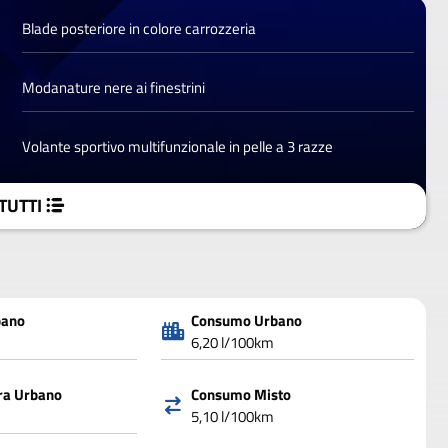
Blade posteriore in colore carrozzeria
Modanature nere ai finestrini
Volante sportivo multifunzionale in pelle a 3 razze
TUTTI
bano
Consumo Urbano
6,20 l/100km
ra Urbano
Consumo Misto
5,10 l/100km