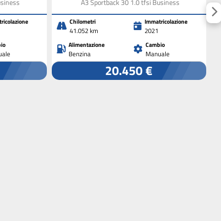
usiness
A3 Sportback 30 1.0 tfsi Business
ricolazione
Chilometri
Immatricolazione
41.052 km
2021
io
Alimentazione
Cambio
ale
Benzina
Manuale
20.450 €