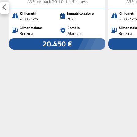
A3 Sportback 30 1.0 tfsi Business
A3 Sp
Chilometri
Immatricolazione
Chilometri
41.052 km
2021
41.052 km
Alimentazione
Cambio
Alimentazi
Benzina
Manuale
Benzina
20.450 €