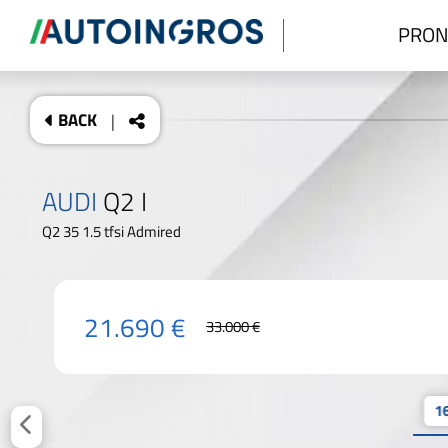
PRON
BACK
|
AUDI
Q2 I
Q2 35 1.5 tfsi Admired
21.690 €
33.000 €
16