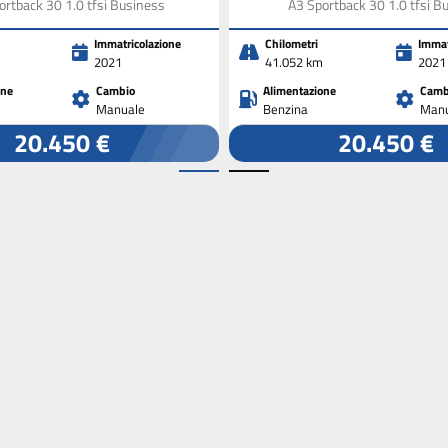
ortback 30 1.0 tfsi Business
A3 Sportback 30 1.0 tfsi B
Immatricolazione
Chilometri
Immat
2021
41.052 km
2021
one
Cambio
Alimentazione
Camb
Manuale
Benzina
Manu
20.450 €
20.450 €