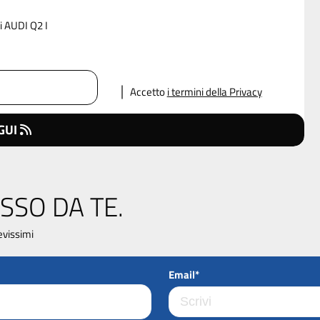
i AUDI Q2 I
Accetto
i termini della Privacy
GUI
SSO DA TE.
evissimi
Email*