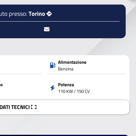
uto presso:
Torino
Alimentazione
Benzina
no
Potenza
110 KW / 150 CV
 DATI
TECNICI