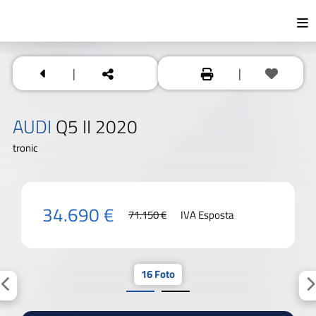
|
|
AUDI
Q5 II 2020
tronic
34.690 €
71.150 €
IVA Esposta
16 Foto