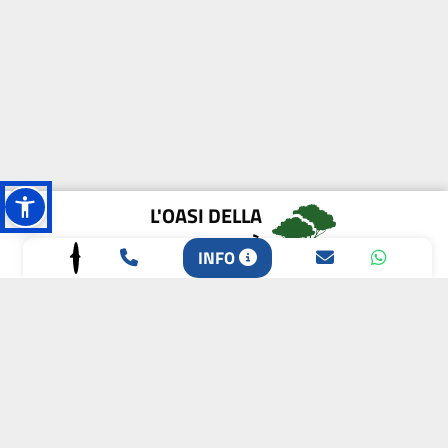
L'OASI DELLA
BIODIVERSITÀ
INFO
CAMPIONE DELLA
CRESCITA 2024