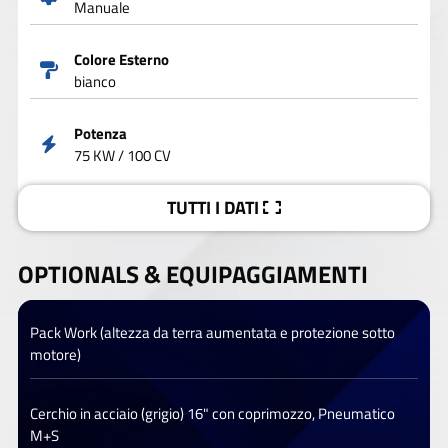
Manuale
Colore Esterno
bianco
Potenza
75 KW / 100 CV
TUTTI I DATI
OPTIONALS &
EQUIPAGGIAMENTI
Pack Work (altezza da terra aumentata e protezione sotto
motore)
Cerchio in acciaio (grigio) 16" con coprimozzo, Pneumatico
M+S