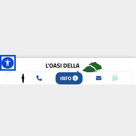
L'OASI DELLA
BIODIVERSITÀ
INFO
CAMPIONE DELLA
CRESCITA 2024