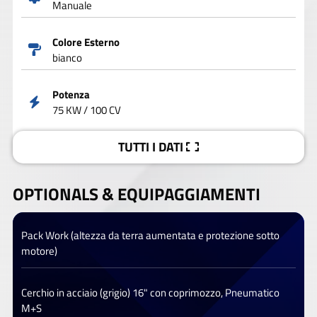
Manuale
Colore Esterno
bianco
Potenza
75 KW / 100 CV
TUTTI I DATI
OPTIONALS &
EQUIPAGGIAMENTI
Pack Work (altezza da terra aumentata e protezione sotto
motore)
Cerchio in acciaio (grigio) 16" con coprimozzo, Pneumatico
M+S